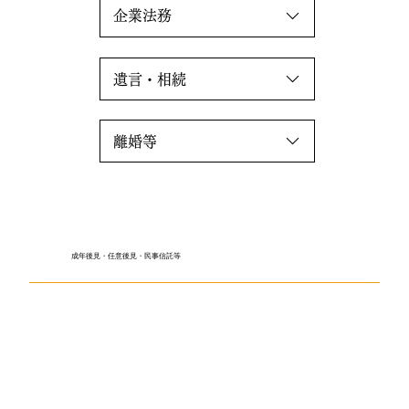
企業法務
遺言・相続
離婚等
成年後見・任意後見・民事信託等