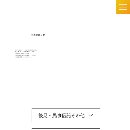
主要取扱分野
以下にお示しするのは、当事務所にて主に
取り扱っている業務分野となります。
記載がない分野についても
お取り扱い可能なものもありますので、
お気軽にお問い合わせください。
後見・民事信託その他